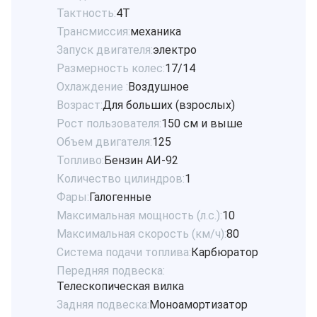
Тактность:
4Т
Трансмиссия:
механика
Запуск двигателя:
электро
Размерность колес:
17/14
Охлаждение :
Воздушное
Возраст:
Для больших (взрослых)
Рост пользователя:
150 см и выше
Объем двигателя:
125
Топливо:
Бензин АИ-92
Количество цилиндров:
1
Фары:
Галогенные
Максимальная мощность (л.с.):
10
Максимальная скорость (км/ч):
80
Система подачи топлива:
Карбюратор
Передняя подвеска:
Телескопическая вилка
Задняя подвеска:
Моноамортизатор